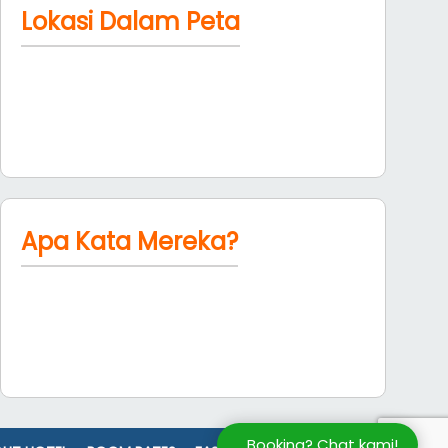
Lokasi Dalam Peta
Apa Kata Mereka?
Booking? Chat kami!