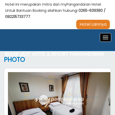
Hotel ini merupakan mitra dari myPangandaran Hotel.
Untuk Bantuan Booking silahkan hubungi
0265-639380
/
082215733777
Hotel Lainnya
Navig
BULAK LAUT HOTEL & RESORT PANGANDARAN
PHOTO