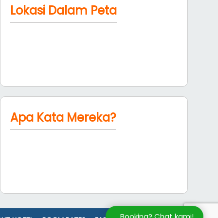
Lokasi Dalam Peta
Apa Kata Mereka?
Booking? Chat kami!